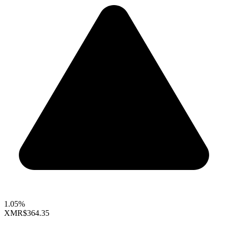
1.05%
XMR
$364.35