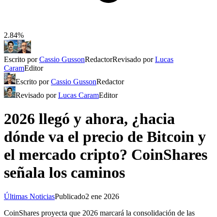
2.84%
Escrito por
Cassio Gusson
Redactor
Revisado por
Lucas
Caram
Editor
Escrito por
Cassio Gusson
Redactor
Revisado por
Lucas Caram
Editor
2026 llegó y ahora, ¿hacia
dónde va el precio de Bitcoin y
el mercado cripto? CoinShares
señala los caminos
Últimas Noticias
Publicado
2 ene 2026
CoinShares proyecta que 2026 marcará la consolidación de las