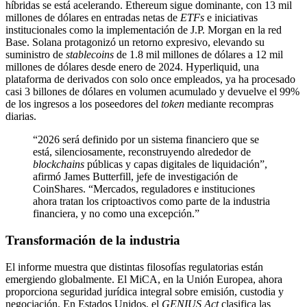
híbridas se está acelerando. Ethereum sigue dominante, con 13 mil
millones de dólares en entradas netas de
ETFs
e iniciativas
institucionales como la implementación de J.P. Morgan en la red
Base. Solana protagonizó un retorno expresivo, elevando su
suministro de
stablecoins
de 1.8 mil millones de dólares a 12 mil
millones de dólares desde enero de 2024. Hyperliquid, una
plataforma de derivados con solo once empleados, ya ha procesado
casi 3 billones de dólares en volumen acumulado y devuelve el 99%
de los ingresos a los poseedores del
token
mediante recompras
diarias.
“2026 será definido por un sistema financiero que se
está, silenciosamente, reconstruyendo alrededor de
blockchains
públicas y capas digitales de liquidación”,
afirmó James Butterfill, jefe de investigación de
CoinShares. “Mercados, reguladores e instituciones
ahora tratan los criptoactivos como parte de la industria
financiera, y no como una excepción.”
Transformación de la industria
El informe muestra que distintas filosofías regulatorias están
emergiendo globalmente. El MiCA, en la Unión Europea, ahora
proporciona seguridad jurídica integral sobre emisión, custodia y
negociación. En Estados Unidos, el
GENIUS Act
clasifica las