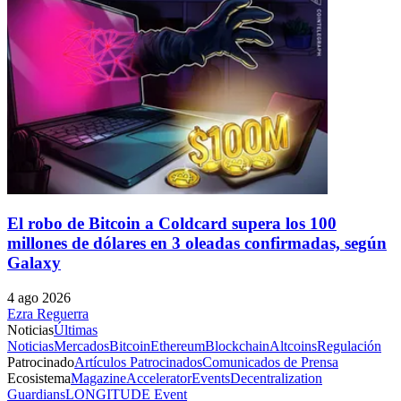
El robo de Bitcoin a Coldcard supera los 100
millones de dólares en 3 oleadas confirmadas, según
Galaxy
4 ago 2026
Ezra Reguerra
Noticias
Últimas
Noticias
Mercados
Bitcoin
Ethereum
Blockchain
Altcoins
Regulación
Patrocinado
Artículos Patrocinados
Comunicados de Prensa
Ecosistema
Magazine
Accelerator
Events
Decentralization
Guardians
LONGITUDE Event