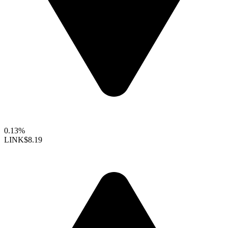
0.13%
LINK
$8.19