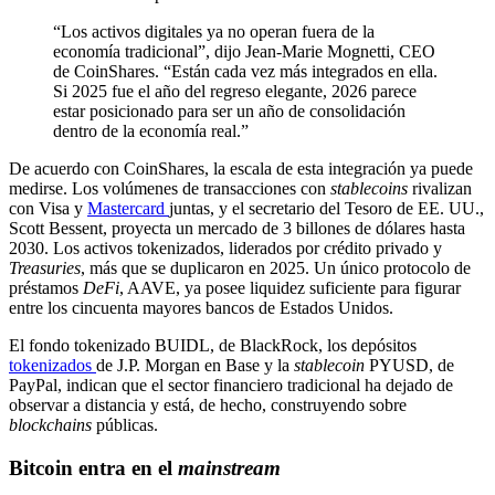
“Los activos digitales ya no operan fuera de la
economía tradicional”, dijo Jean-Marie Mognetti, CEO
de CoinShares. “Están cada vez más integrados en ella.
Si 2025 fue el año del regreso elegante, 2026 parece
estar posicionado para ser un año de consolidación
dentro de la economía real.”
De acuerdo con CoinShares, la escala de esta integración ya puede
medirse. Los volúmenes de transacciones con
stablecoins
rivalizan
con Visa y
Mastercard
juntas, y el secretario del Tesoro de EE. UU.,
Scott Bessent, proyecta un mercado de 3 billones de dólares hasta
2030. Los activos tokenizados, liderados por crédito privado y
Treasuries
, más que se duplicaron en 2025. Un único protocolo de
préstamos
DeFi
, AAVE, ya posee liquidez suficiente para figurar
entre los cincuenta mayores bancos de Estados Unidos.
El fondo tokenizado BUIDL, de BlackRock, los depósitos
tokenizados
de J.P. Morgan en Base y la
stablecoin
PYUSD, de
PayPal, indican que el sector financiero tradicional ha dejado de
observar a distancia y está, de hecho, construyendo sobre
blockchains
públicas.
Bitcoin entra en el
mainstream