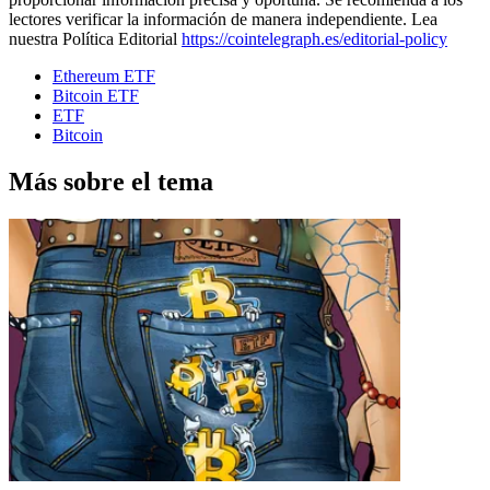
lectores verificar la información de manera independiente. Lea
nuestra Política Editorial
https://cointelegraph.es/editorial-policy
Ethereum ETF
Bitcoin ETF
ETF
Bitcoin
Más sobre el tema