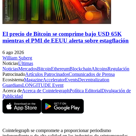
El precio de Bitcoin se comprime bajo USD 65K
mientras el PMI de EEUU alerta sobre estagflación
6 ago 2026
William Suberg
Noticias
Últimas
Noticias
Mercados
Bitcoin
Ethereum
Blockchain
Altcoins
Regulación
Patrocinado
Artículos Patrocinados
Comunicados de Prensa
Ecosistema
Magazine
Accelerator
Events
Decentralization
Guardians
LONGITUDE Event
Acerca de
Acerca de Cointelegraph
Política Editorial
Divulgación de
Publicidad
Cointelegraph se compromete a proporcionar periodismo
independiente y de alta calidad en las industrias de criptomonedas,