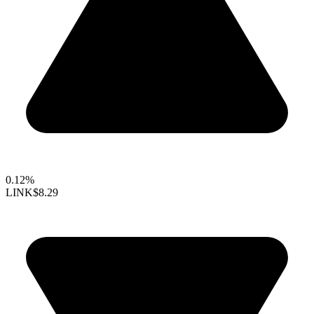
0.12%
LINK
$8.29