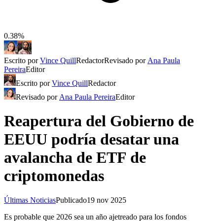
0.38%
Escrito por
Vince Quill
Redactor
Revisado por
Ana Paula
Pereira
Editor
Escrito por
Vince Quill
Redactor
Revisado por
Ana Paula Pereira
Editor
Reapertura del Gobierno de
EEUU podría desatar una
avalancha de ETF de
criptomonedas
Últimas Noticias
Publicado
19 nov 2025
Es probable que 2026 sea un año ajetreado para los fondos