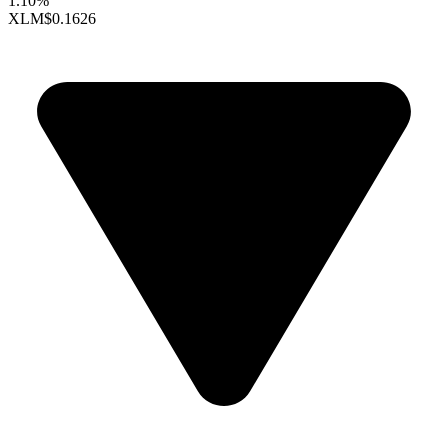
1.10%
XLM
$0.1626