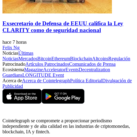
Exsecretario de Defensa de EEUU califica la Ley
CLARITY como de seguridad nacional
hace 7 horas
Felix Ng
Noticias
Últimas
Noticias
Mercados
Bitcoin
Ethereum
Blockchain
Altcoins
Regulación
Patrocinado
Artículos Patrocinados
Comunicados de Prensa
Ecosistema
Magazine
Accelerator
Events
Decentralization
Guardians
LONGITUDE Event
Acerca de
Acerca de Cointelegraph
Política Editorial
Divulgación de
Publicidad
Cointelegraph se compromete a proporcionar periodismo
independiente y de alta calidad en las industrias de criptomonedas,
blockchain, IA y fintech.