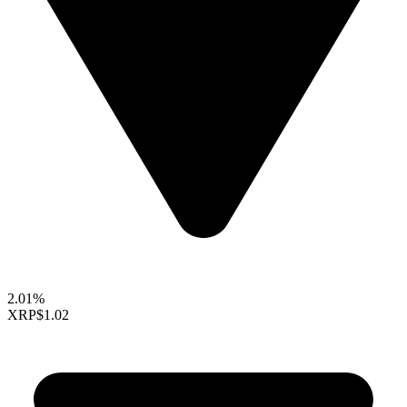
2.01%
XRP
$1.02