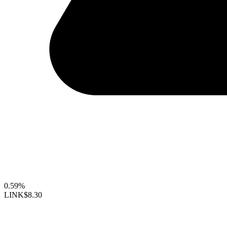
0.59%
LINK
$8.30