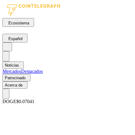
Ecosistema
Español
Noticias
Mercados
Destacados
Patrocinado
Acerca de
DOGE
$0.07041