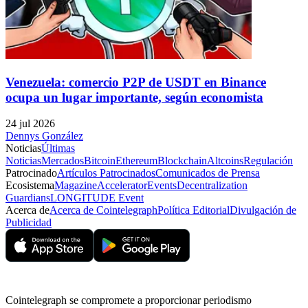
Venezuela: comercio P2P de USDT en Binance
ocupa un lugar importante, según economista
24 jul 2026
Dennys González
Noticias
Últimas
Noticias
Mercados
Bitcoin
Ethereum
Blockchain
Altcoins
Regulación
Patrocinado
Artículos Patrocinados
Comunicados de Prensa
Ecosistema
Magazine
Accelerator
Events
Decentralization
Guardians
LONGITUDE Event
Acerca de
Acerca de Cointelegraph
Política Editorial
Divulgación de
Publicidad
Cointelegraph se compromete a proporcionar periodismo