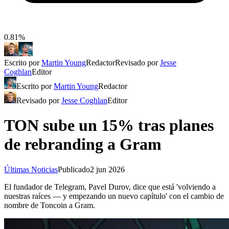
0.81%
Escrito por
Martin Young
Redactor
Revisado por
Jesse
Coghlan
Editor
Escrito por
Martin Young
Redactor
Revisado por
Jesse Coghlan
Editor
TON sube un 15% tras planes
de rebranding a Gram
Últimas Noticias
Publicado
2 jun 2026
El fundador de Telegram, Pavel Durov, dice que está 'volviendo a
nuestras raíces — y empezando un nuevo capítulo' con el cambio de
nombre de Toncoin a Gram.