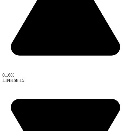
0.16%
LINK
$8.15