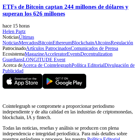
ETFs de Bitcoin captan 244 millones de dólares y
superan los 626 millones
hace 15 horas
Helen Partz
Noticias
Últimas
Noticias
Mercados
Bitcoin
Ethereum
Blockchain
Altcoins
Regulación
Patrocinado
Artículos Patrocinados
Comunicados de Prensa
Ecosistema
Magazine
Accelerator
Events
Decentralization
Guardians
LONGITUDE Event
Acerca de
Acerca de Cointelegraph
Política Editorial
Divulgación de
Publicidad
Cointelegraph se compromete a proporcionar periodismo
independiente y de alta calidad en las industrias de criptomonedas,
blockchain, IA y fintech.
Todas las noticias, reseñas y análisis se producen con plena
independencia e integridad periodística. Para más detalles sobre
nuestros estándares y procesos, lea nuestra
Política Editorial
.