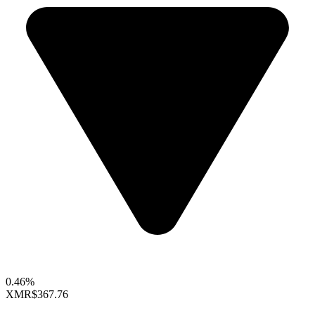
0.46%
XMR
$367.76