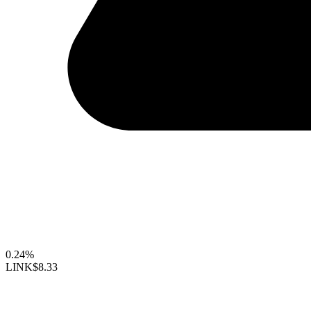
0.24%
LINK
$8.33