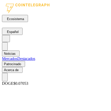
Ecosistema
Español
Noticias
Mercados
Destacados
Patrocinado
Acerca de
DOGE
$0.07053