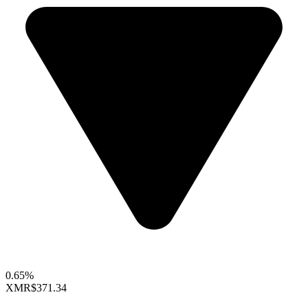
0.65%
XMR
$371.34