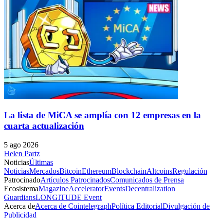
La lista de MiCA se amplía con 12 empresas en la
cuarta actualización
5 ago 2026
Helen Partz
Noticias
Últimas
Noticias
Mercados
Bitcoin
Ethereum
Blockchain
Altcoins
Regulación
Patrocinado
Artículos Patrocinados
Comunicados de Prensa
Ecosistema
Magazine
Accelerator
Events
Decentralization
Guardians
LONGITUDE Event
Acerca de
Acerca de Cointelegraph
Política Editorial
Divulgación de
Publicidad