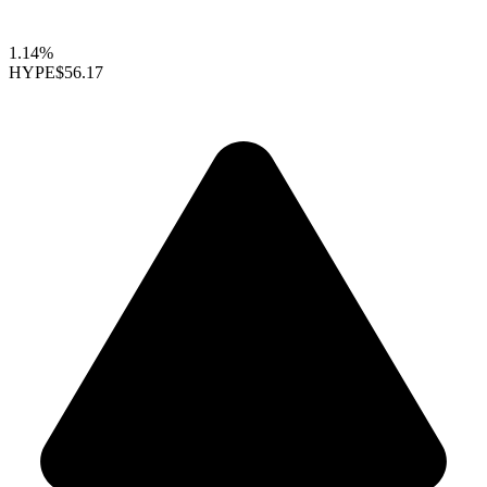
1.14%
HYPE
$56.17