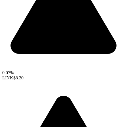
0.07%
LINK
$8.20