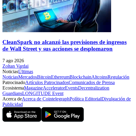
CleanSpark no alcanzó las previsiones de ingresos
de Wall Street y sus acciones se desplomaron
7 ago 2026
Zoltan Vardai
Noticias
Últimas
Noticias
Mercados
Bitcoin
Ethereum
Blockchain
Altcoins
Regulación
Patrocinado
Artículos Patrocinados
Comunicados de Prensa
Ecosistema
Magazine
Accelerator
Events
Decentralization
Guardians
LONGITUDE Event
Acerca de
Acerca de Cointelegraph
Política Editorial
Divulgación de
Publicidad