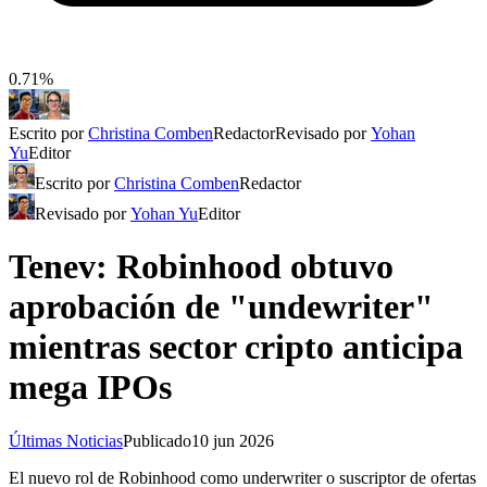
0.71%
Escrito por
Christina Comben
Redactor
Revisado por
Yohan
Yu
Editor
Escrito por
Christina Comben
Redactor
Revisado por
Yohan Yu
Editor
Tenev: Robinhood obtuvo
aprobación de "undewriter"
mientras sector cripto anticipa
mega IPOs
Últimas Noticias
Publicado
10 jun 2026
El nuevo rol de Robinhood como underwriter o suscriptor de ofertas