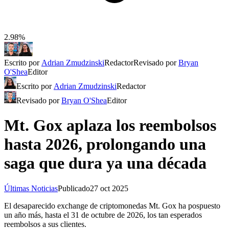
2.98%
Escrito por
Adrian Zmudzinski
Redactor
Revisado por
Bryan
O'Shea
Editor
Escrito por
Adrian Zmudzinski
Redactor
Revisado por
Bryan O'Shea
Editor
Mt. Gox aplaza los reembolsos
hasta 2026, prolongando una
saga que dura ya una década
Últimas Noticias
Publicado
27 oct 2025
El desaparecido exchange de criptomonedas Mt. Gox ha pospuesto
un año más, hasta el 31 de octubre de 2026, los tan esperados
reembolsos a sus clientes.