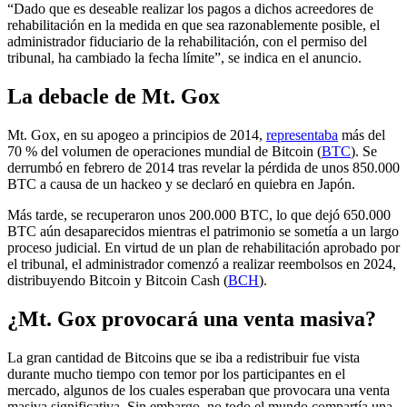
“Dado que es deseable realizar los pagos a dichos acreedores de
rehabilitación en la medida en que sea razonablemente posible, el
administrador fiduciario de la rehabilitación, con el permiso del
tribunal, ha cambiado la fecha límite”, se indica en el anuncio.
La debacle de Mt. Gox
Mt. Gox, en su apogeo a principios de 2014,
representaba
más del
70 % del volumen de operaciones mundial de Bitcoin (
BTC
). Se
derrumbó en febrero de 2014 tras revelar la pérdida de unos 850.000
BTC a causa de un hackeo y se declaró en quiebra en Japón.
Más tarde, se recuperaron unos 200.000 BTC, lo que dejó 650.000
BTC aún desaparecidos mientras el patrimonio se sometía a un largo
proceso judicial. En virtud de un plan de rehabilitación aprobado por
el tribunal, el administrador comenzó a realizar reembolsos en 2024,
distribuyendo Bitcoin y Bitcoin Cash (
BCH
).
¿Mt. Gox provocará una venta masiva?
La gran cantidad de Bitcoins que se iba a redistribuir fue vista
durante mucho tiempo con temor por los participantes en el
mercado, algunos de los cuales esperaban que provocara una venta
masiva significativa. Sin embargo, no todo el mundo compartía una