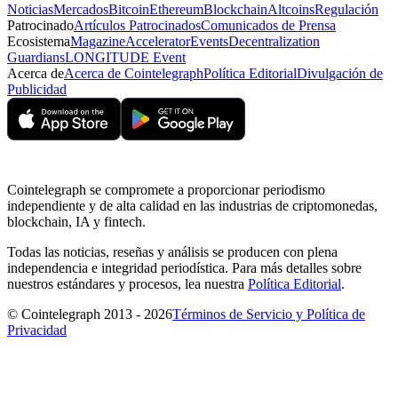
Noticias
Mercados
Bitcoin
Ethereum
Blockchain
Altcoins
Regulación
Patrocinado
Artículos Patrocinados
Comunicados de Prensa
Ecosistema
Magazine
Accelerator
Events
Decentralization
Guardians
LONGITUDE Event
Acerca de
Acerca de Cointelegraph
Política Editorial
Divulgación de
Publicidad
Cointelegraph se compromete a proporcionar periodismo
independiente y de alta calidad en las industrias de criptomonedas,
blockchain, IA y fintech.
Todas las noticias, reseñas y análisis se producen con plena
independencia e integridad periodística. Para más detalles sobre
nuestros estándares y procesos, lea nuestra
Política Editorial
.
© Cointelegraph 2013 - 2026
Términos de Servicio y Política de
Privacidad