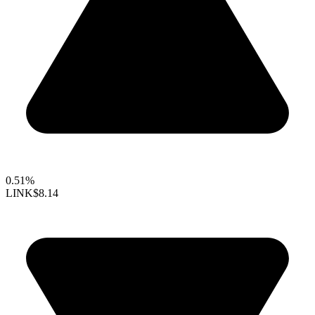
0.51%
LINK
$8.14