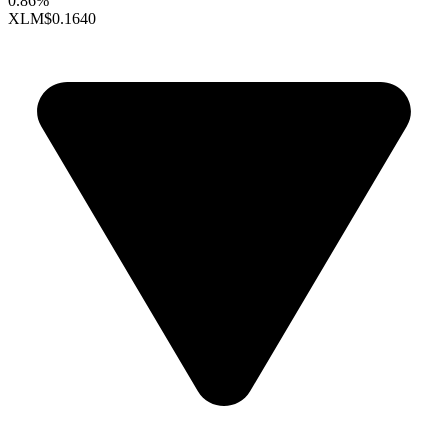
0.86%
XLM
$0.1640