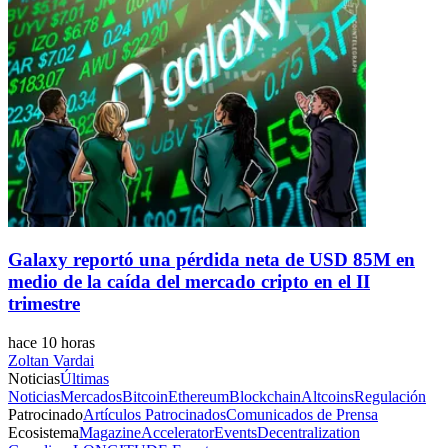
Galaxy reportó una pérdida neta de USD 85M en
medio de la caída del mercado cripto en el II
trimestre
hace 10 horas
Zoltan Vardai
Noticias
Últimas
Noticias
Mercados
Bitcoin
Ethereum
Blockchain
Altcoins
Regulación
Patrocinado
Artículos Patrocinados
Comunicados de Prensa
Ecosistema
Magazine
Accelerator
Events
Decentralization