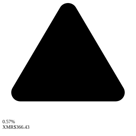
0.57%
XMR
$366.43