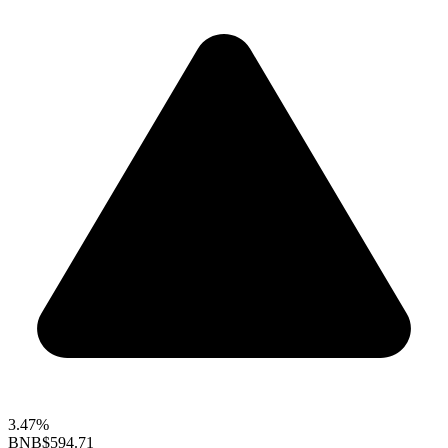
3.47%
BNB
$594.71