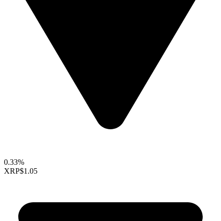
0.33%
XRP
$1.05