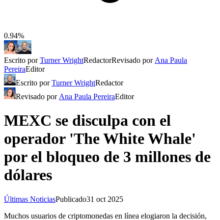
0.94%
Escrito por
Turner Wright
Redactor
Revisado por
Ana Paula
Pereira
Editor
Escrito por
Turner Wright
Redactor
Revisado por
Ana Paula Pereira
Editor
MEXC se disculpa con el
operador 'The White Whale'
por el bloqueo de 3 millones de
dólares
Últimas Noticias
Publicado
31 oct 2025
Muchos usuarios de criptomonedas en línea elogiaron la decisión,