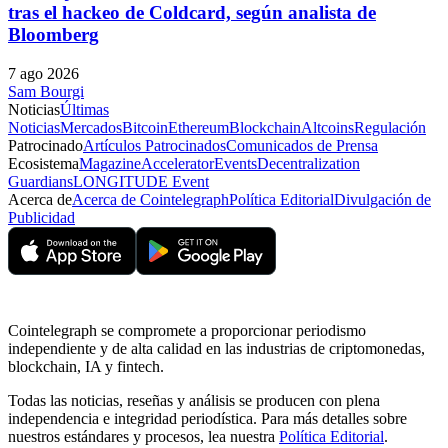
tras el hackeo de Coldcard, según analista de
Bloomberg
7 ago 2026
Sam Bourgi
Noticias
Últimas
Noticias
Mercados
Bitcoin
Ethereum
Blockchain
Altcoins
Regulación
Patrocinado
Artículos Patrocinados
Comunicados de Prensa
Ecosistema
Magazine
Accelerator
Events
Decentralization
Guardians
LONGITUDE Event
Acerca de
Acerca de Cointelegraph
Política Editorial
Divulgación de
Publicidad
Cointelegraph se compromete a proporcionar periodismo
independiente y de alta calidad en las industrias de criptomonedas,
blockchain, IA y fintech.
Todas las noticias, reseñas y análisis se producen con plena
independencia e integridad periodística. Para más detalles sobre
nuestros estándares y procesos, lea nuestra
Política Editorial
.