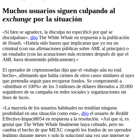
Muchos usuarios siguen culpando al
exchange
por la situación
«Si bien se agradece, la disculpa no especificó por qué se
disculpaban»,
dijo
The White Whale en respuesta a la publicación
de Hsueh. «Habría sido bueno que implicaran que yo era un
criminal (con sus afirmaciones públicas sobre
AML
al principio) o
un estafador (con las acusaciones más recientes después de que el
AML
fuera desmentido públicamente).»
El operador de criptomonedas dijo que el «trabajo aún no está
hecho», afirmando que había cientos de otros casos similares al suyo
que pretendía seguir para recuperar fondos. Se comprometió a
«distribuir el 100%» de los 3 millones de dólares liberados a 20.000
seguidores de su campaña en redes sociales y organizaciones sin
fines de lucro.
«La mayoría de los usuarios habituales no tendrían ninguna
posibilidad en una situación como esta»,
dijo
el usuario de
Reddit
Effective-Impact8054 en respuesta a la resolución. «Así que sí, es
genial que The White Whale finalmente haya cobrado, pero no
cambia el hecho de que MEXC congeló los fondos de un operador
legítimo durante meses y solo lo solucionó una vez que internet se