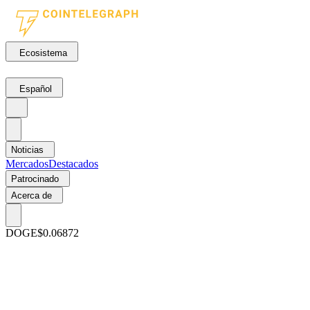
Ecosistema
Español
Noticias
Mercados
Destacados
Patrocinado
Acerca de
DOGE
$0.06872