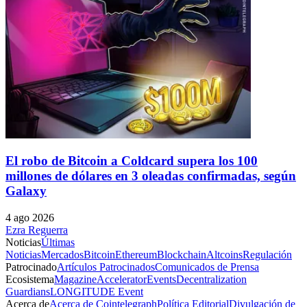
El robo de Bitcoin a Coldcard supera los 100
millones de dólares en 3 oleadas confirmadas, según
Galaxy
4 ago 2026
Ezra Reguerra
Noticias
Últimas
Noticias
Mercados
Bitcoin
Ethereum
Blockchain
Altcoins
Regulación
Patrocinado
Artículos Patrocinados
Comunicados de Prensa
Ecosistema
Magazine
Accelerator
Events
Decentralization
Guardians
LONGITUDE Event
Acerca de
Acerca de Cointelegraph
Política Editorial
Divulgación de