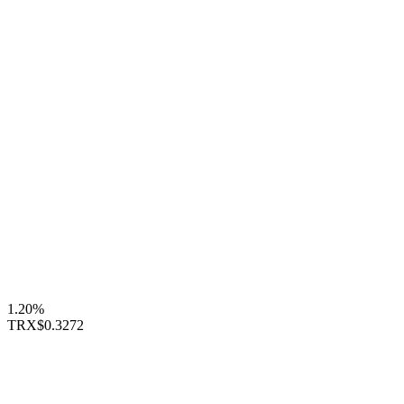
1.20%
TRX
$0.3272