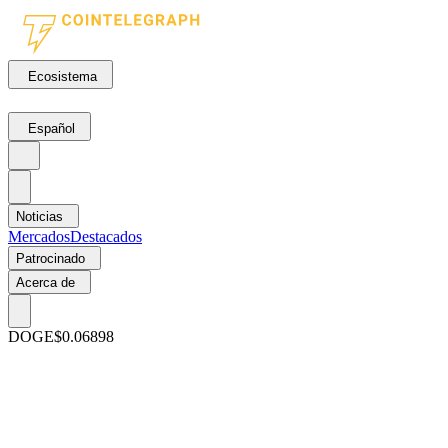
Ecosistema
Español
Noticias
Mercados
Destacados
Patrocinado
Acerca de
DOGE
$0.06898