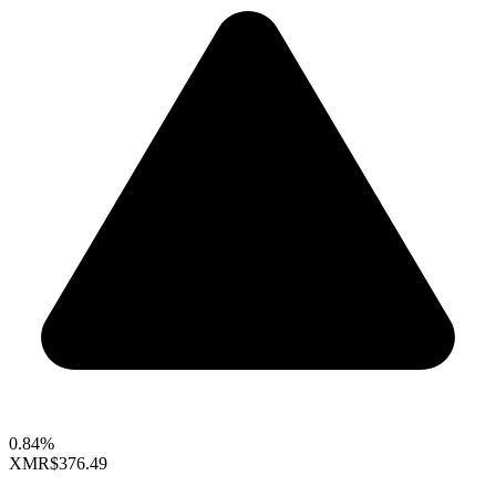
0.84%
XMR
$376.49