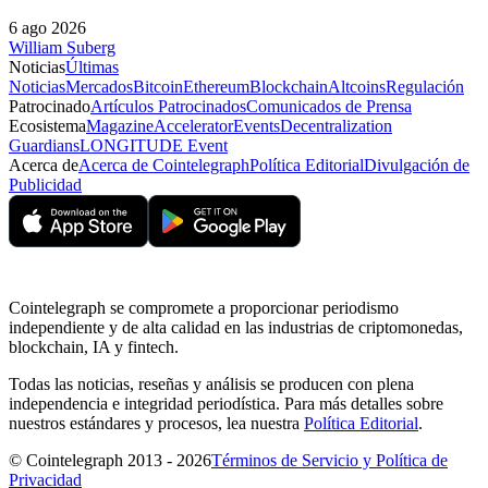
6 ago 2026
William Suberg
Noticias
Últimas
Noticias
Mercados
Bitcoin
Ethereum
Blockchain
Altcoins
Regulación
Patrocinado
Artículos Patrocinados
Comunicados de Prensa
Ecosistema
Magazine
Accelerator
Events
Decentralization
Guardians
LONGITUDE Event
Acerca de
Acerca de Cointelegraph
Política Editorial
Divulgación de
Publicidad
Cointelegraph se compromete a proporcionar periodismo
independiente y de alta calidad en las industrias de criptomonedas,
blockchain, IA y fintech.
Todas las noticias, reseñas y análisis se producen con plena
independencia e integridad periodística. Para más detalles sobre
nuestros estándares y procesos, lea nuestra
Política Editorial
.
© Cointelegraph 2013 - 2026
Términos de Servicio y Política de
Privacidad