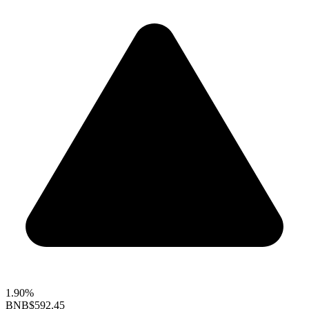
1.90%
BNB
$592.45