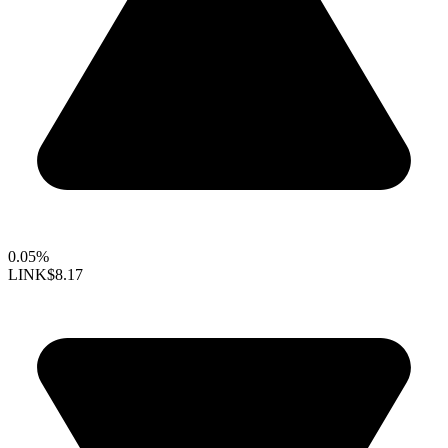
0.05%
LINK
$8.17