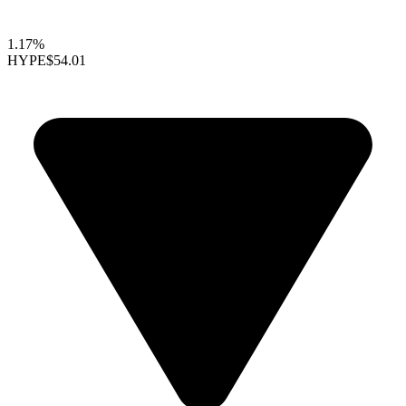
1.17%
HYPE
$54.01