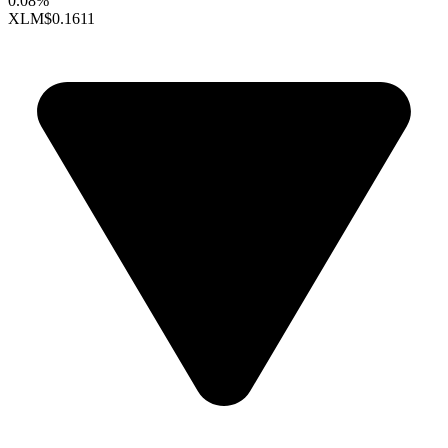
0.08%
XLM
$0.1611