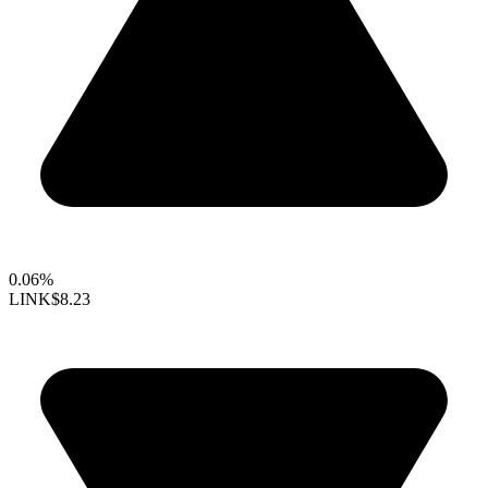
0.06%
LINK
$8.23