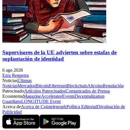
Supervisores de la UE advierten sobre estafas de
suplantación de identidad
6 ago 2026
Ezra Reguerra
Noticias
Últimas
Noticias
Mercados
Bitcoin
Ethereum
Blockchain
Altcoins
Regulación
Patrocinado
Artículos Patrocinados
Comunicados de Prensa
Ecosistema
Magazine
Accelerator
Events
Decentralization
Guardians
LONGITUDE Event
Acerca de
Acerca de Cointelegraph
Política Editorial
Divulgación de
Publicidad