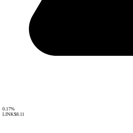
0.17%
LINK
$8.11