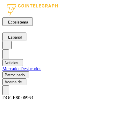
Ecosistema
Español
Noticias
Mercados
Destacados
Patrocinado
Acerca de
DOGE
$0.06963