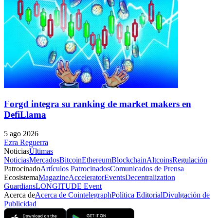
Forgd integra su ranking de market makers en
DefiLlama
5 ago 2026
Ezra Reguerra
Noticias
Últimas
Noticias
Mercados
Bitcoin
Ethereum
Blockchain
Altcoins
Regulación
Patrocinado
Artículos Patrocinados
Comunicados de Prensa
Ecosistema
Magazine
Accelerator
Events
Decentralization
Guardians
LONGITUDE Event
Acerca de
Acerca de Cointelegraph
Política Editorial
Divulgación de
Publicidad