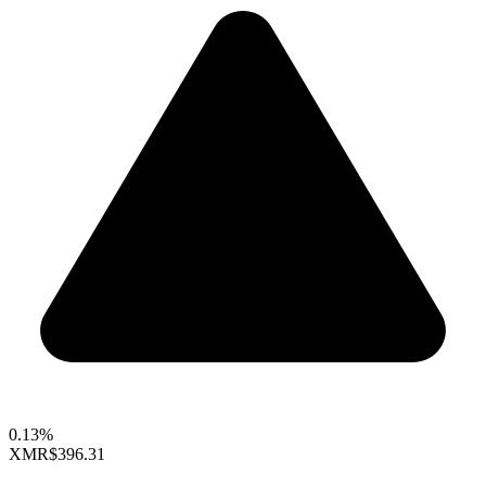
0.13%
XMR
$396.31