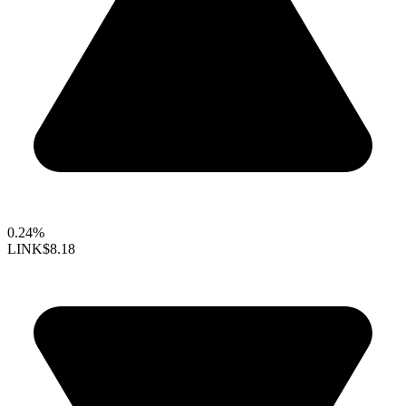
0.24%
LINK
$8.18