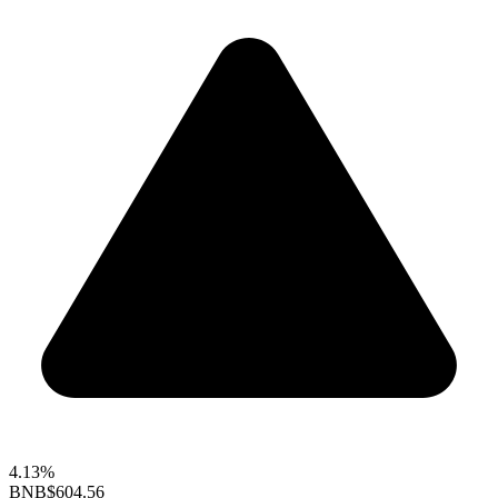
4.13%
BNB
$604.56