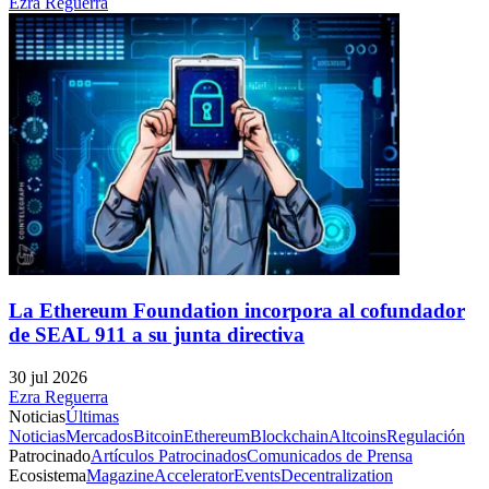
Ezra Reguerra
La Ethereum Foundation incorpora al cofundador
de SEAL 911 a su junta directiva
30 jul 2026
Ezra Reguerra
Noticias
Últimas
Noticias
Mercados
Bitcoin
Ethereum
Blockchain
Altcoins
Regulación
Patrocinado
Artículos Patrocinados
Comunicados de Prensa
Ecosistema
Magazine
Accelerator
Events
Decentralization