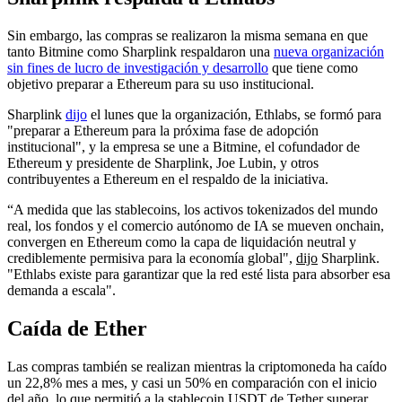
Sin embargo, las compras se realizaron la misma semana en que
tanto Bitmine como Sharplink respaldaron una
nueva organización
sin fines de lucro de investigación y desarrollo
que tiene como
objetivo preparar a Ethereum para su uso institucional.
Sharplink
dijo
el lunes que la organización, Ethlabs, se formó para
"preparar a Ethereum para la próxima fase de adopción
institucional", y la empresa se une a Bitmine, el cofundador de
Ethereum y presidente de Sharplink, Joe Lubin, y otros
contribuyentes a Ethereum en el respaldo de la iniciativa.
“A medida que las stablecoins, los activos tokenizados del mundo
real, los fondos y el comercio autónomo de IA se mueven onchain,
convergen en Ethereum como la capa de liquidación neutral y
crediblemente permisiva para la economía global",
dijo
Sharplink.
"Ethlabs existe para garantizar que la red esté lista para absorber esa
demanda a escala".
Caída de Ether
Las compras también se realizan mientras la criptomoneda ha caído
un 22,8% mes a mes, y casi un 50% en comparación con el inicio
del año, lo que permitió a la stablecoin USDT de Tether superar