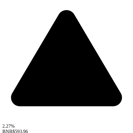
2.27%
BNB
$593.96