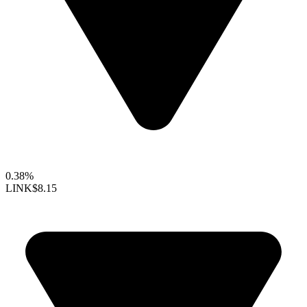
0.38%
LINK
$8.15