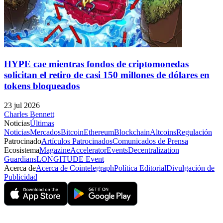
HYPE cae mientras fondos de criptomonedas
solicitan el retiro de casi 150 millones de dólares en
tokens bloqueados
23 jul 2026
Charles Bennett
Noticias
Últimas
Noticias
Mercados
Bitcoin
Ethereum
Blockchain
Altcoins
Regulación
Patrocinado
Artículos Patrocinados
Comunicados de Prensa
Ecosistema
Magazine
Accelerator
Events
Decentralization
Guardians
LONGITUDE Event
Acerca de
Acerca de Cointelegraph
Política Editorial
Divulgación de
Publicidad