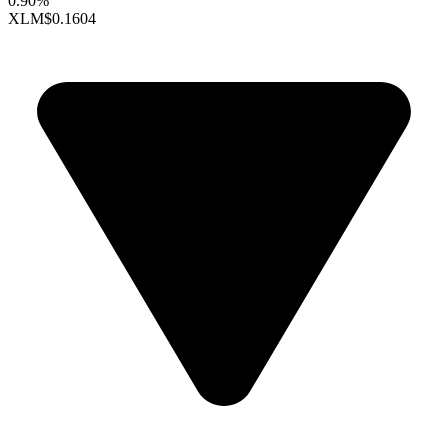
0.90%
XLM
$0.1604