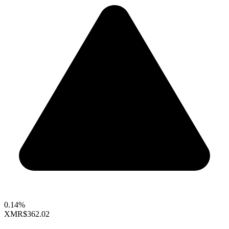
0.14%
XMR
$362.02