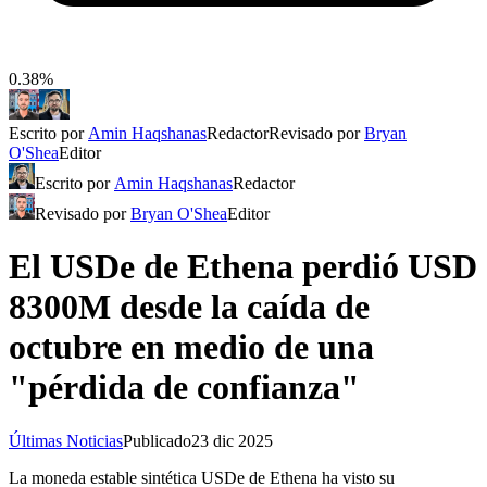
0.38%
Escrito por
Amin Haqshanas
Redactor
Revisado por
Bryan
O'Shea
Editor
Escrito por
Amin Haqshanas
Redactor
Revisado por
Bryan O'Shea
Editor
El USDe de Ethena perdió USD
8300M desde la caída de
octubre en medio de una
"pérdida de confianza"
Últimas Noticias
Publicado
23 dic 2025
La moneda estable sintética USDe de Ethena ha visto su