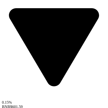
0.15%
BNB
$601.59