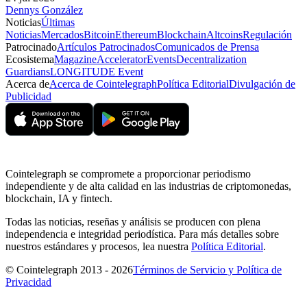
Dennys González
Noticias
Últimas
Noticias
Mercados
Bitcoin
Ethereum
Blockchain
Altcoins
Regulación
Patrocinado
Artículos Patrocinados
Comunicados de Prensa
Ecosistema
Magazine
Accelerator
Events
Decentralization
Guardians
LONGITUDE Event
Acerca de
Acerca de Cointelegraph
Política Editorial
Divulgación de
Publicidad
Cointelegraph se compromete a proporcionar periodismo
independiente y de alta calidad en las industrias de criptomonedas,
blockchain, IA y fintech.
Todas las noticias, reseñas y análisis se producen con plena
independencia e integridad periodística. Para más detalles sobre
nuestros estándares y procesos, lea nuestra
Política Editorial
.
© Cointelegraph 2013 - 2026
Términos de Servicio y Política de
Privacidad