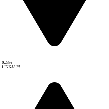
0.23%
LINK
$8.25