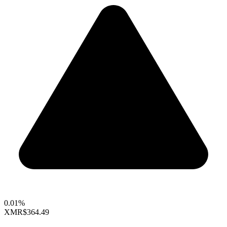
0.01%
XMR
$364.49