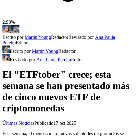
2.98%
Escrito por
Martin Young
Redactor
Revisado por
Ana Paula
Pereira
Editor
Escrito por
Martin Young
Redactor
Revisado por
Ana Paula Pereira
Editor
El "ETFtober" crece; esta
semana se han presentado más
de cinco nuevos ETF de
criptomonedas
Últimas Noticias
Publicado
17 oct 2025
Esta semana, al menos cinco nuevas solicitudes de productos se