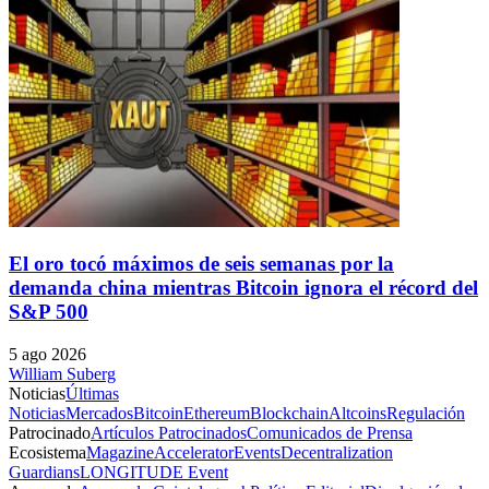
El oro tocó máximos de seis semanas por la
demanda china mientras Bitcoin ignora el récord del
S&P 500
5 ago 2026
William Suberg
Noticias
Últimas
Noticias
Mercados
Bitcoin
Ethereum
Blockchain
Altcoins
Regulación
Patrocinado
Artículos Patrocinados
Comunicados de Prensa
Ecosistema
Magazine
Accelerator
Events
Decentralization
Guardians
LONGITUDE Event