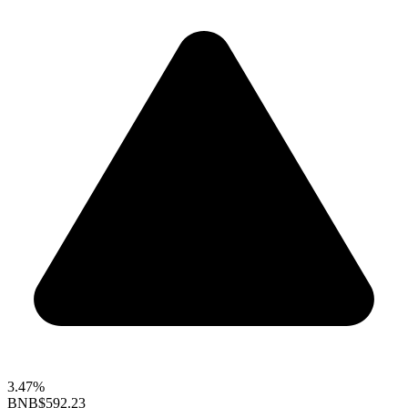
3.47%
BNB
$592.23