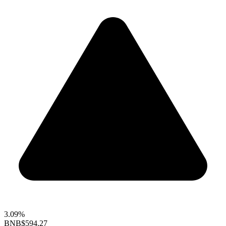
3.09%
BNB
$594.27