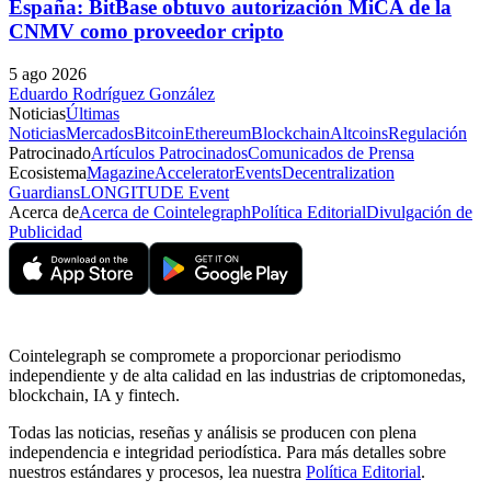
España: BitBase obtuvo autorización MiCA de la
CNMV como proveedor cripto
5 ago 2026
Eduardo Rodríguez González
Noticias
Últimas
Noticias
Mercados
Bitcoin
Ethereum
Blockchain
Altcoins
Regulación
Patrocinado
Artículos Patrocinados
Comunicados de Prensa
Ecosistema
Magazine
Accelerator
Events
Decentralization
Guardians
LONGITUDE Event
Acerca de
Acerca de Cointelegraph
Política Editorial
Divulgación de
Publicidad
Cointelegraph se compromete a proporcionar periodismo
independiente y de alta calidad en las industrias de criptomonedas,
blockchain, IA y fintech.
Todas las noticias, reseñas y análisis se producen con plena
independencia e integridad periodística. Para más detalles sobre
nuestros estándares y procesos, lea nuestra
Política Editorial
.