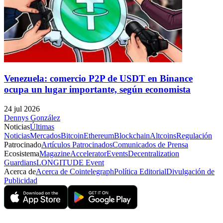
Venezuela: comercio P2P de USDT en Binance
ocupa un lugar importante, según economista
24 jul 2026
Dennys González
Noticias
Últimas
Noticias
Mercados
Bitcoin
Ethereum
Blockchain
Altcoins
Regulación
Patrocinado
Artículos Patrocinados
Comunicados de Prensa
Ecosistema
Magazine
Accelerator
Events
Decentralization
Guardians
LONGITUDE Event
Acerca de
Acerca de Cointelegraph
Política Editorial
Divulgación de
Publicidad