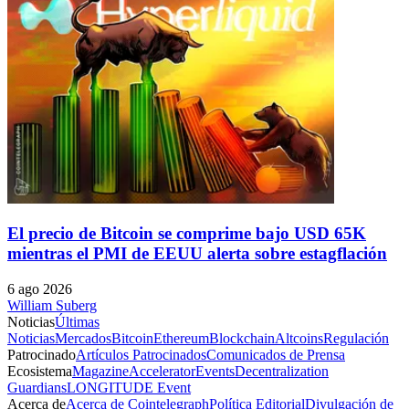
El precio de Bitcoin se comprime bajo USD 65K
mientras el PMI de EEUU alerta sobre estagflación
6 ago 2026
William Suberg
Noticias
Últimas
Noticias
Mercados
Bitcoin
Ethereum
Blockchain
Altcoins
Regulación
Patrocinado
Artículos Patrocinados
Comunicados de Prensa
Ecosistema
Magazine
Accelerator
Events
Decentralization
Guardians
LONGITUDE Event
Acerca de
Acerca de Cointelegraph
Política Editorial
Divulgación de