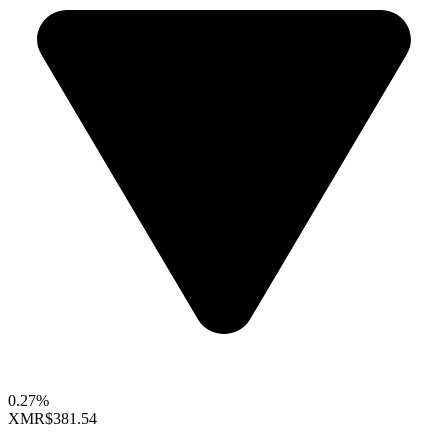
0.27%
XMR
$381.54