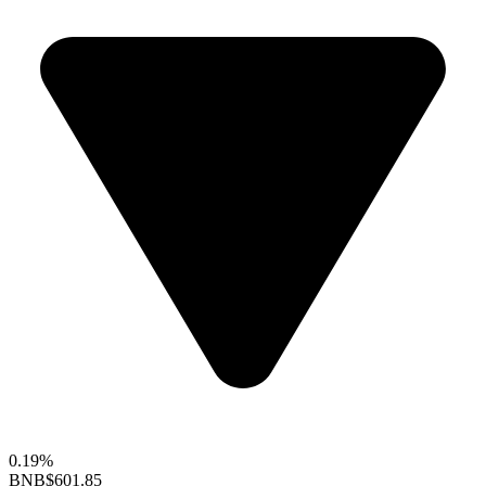
0.19%
BNB
$601.85