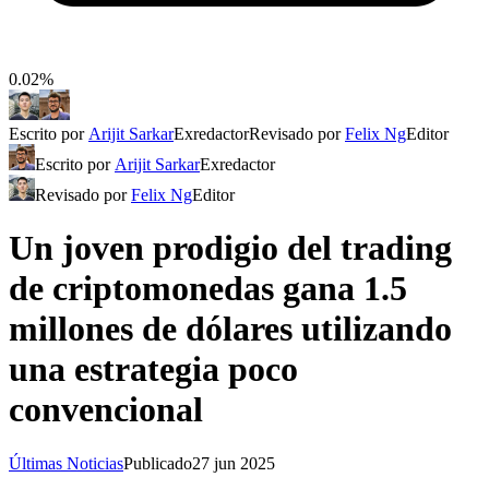
0.02%
Escrito por
Arijit Sarkar
Exredactor
Revisado por
Felix Ng
Editor
Escrito por
Arijit Sarkar
Exredactor
Revisado por
Felix Ng
Editor
Un joven prodigio del trading
de criptomonedas gana 1.5
millones de dólares utilizando
una estrategia poco
convencional
Últimas Noticias
Publicado
27 jun 2025