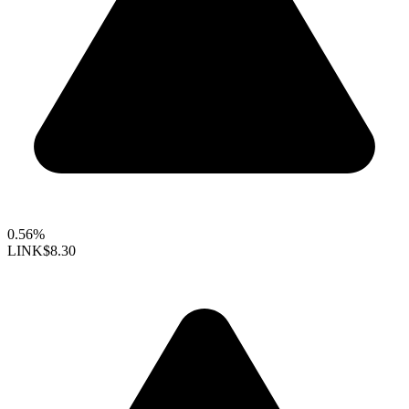
0.56%
LINK
$8.30