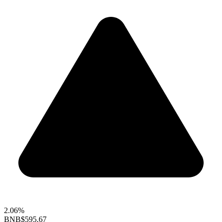
2.06%
BNB
$595.67