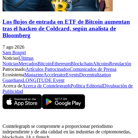
Los flujos de entrada en ETF de Bitcoin aumentan
tras el hackeo de Coldcard, según analista de
Bloomberg
7 ago 2026
Sam Bourgi
Noticias
Últimas
Noticias
Mercados
Bitcoin
Ethereum
Blockchain
Altcoins
Regulación
Patrocinado
Artículos Patrocinados
Comunicados de Prensa
Ecosistema
Magazine
Accelerator
Events
Decentralization
Guardians
LONGITUDE Event
Acerca de
Acerca de Cointelegraph
Política Editorial
Divulgación de
Publicidad
Cointelegraph se compromete a proporcionar periodismo
independiente y de alta calidad en las industrias de criptomonedas,
blockchain, IA y fintech.