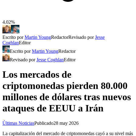
4.02%
Escrito por
Martin Young
Redactor
Revisado por
Jesse
Coghlan
Editor
Escrito por
Martin Young
Redactor
Revisado por
Jesse Coghlan
Editor
Los mercados de
criptomonedas pierden 80.000
millones de dólares tras nuevos
ataques de EEUU a Irán
Últimas Noticias
Publicado
28 may 2026
La capitalización del mercado de criptomonedas cayó a su nivel más