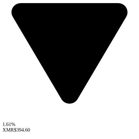
1.61%
XMR
$394.60