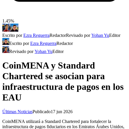
1.45%
Escrito por
Ezra Reguerra
Redactor
Revisado por
Yohan Yu
Editor
Escrito por
Ezra Reguerra
Redactor
Revisado por
Yohan Yu
Editor
CoinMENA y Standard
Chartered se asocian para
infraestructura de pagos en los
EAU
Últimas Noticias
Publicado
17 jun 2026
CoinMENA utilizará a Standard Chartered para fortalecer la
infraestructura de pagos fiduciarios en los Emiratos Árabes Unidos,