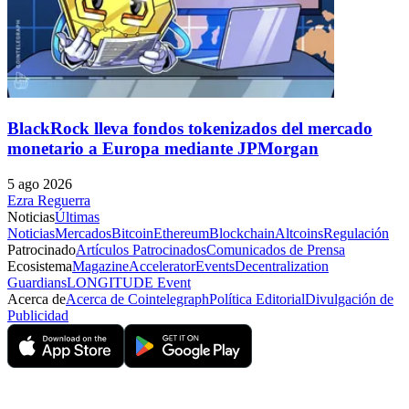
BlackRock lleva fondos tokenizados del mercado
monetario a Europa mediante JPMorgan
5 ago 2026
Ezra Reguerra
Noticias
Últimas
Noticias
Mercados
Bitcoin
Ethereum
Blockchain
Altcoins
Regulación
Patrocinado
Artículos Patrocinados
Comunicados de Prensa
Ecosistema
Magazine
Accelerator
Events
Decentralization
Guardians
LONGITUDE Event
Acerca de
Acerca de Cointelegraph
Política Editorial
Divulgación de
Publicidad