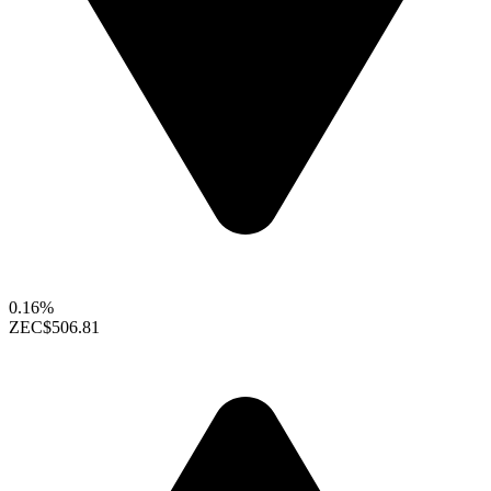
0.16%
ZEC
$506.81