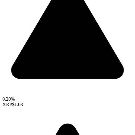
0.20%
XRP
$1.03