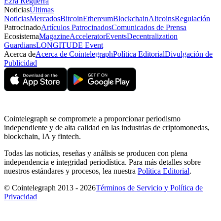
Ezra Reguerra
Noticias
Últimas
Noticias
Mercados
Bitcoin
Ethereum
Blockchain
Altcoins
Regulación
Patrocinado
Artículos Patrocinados
Comunicados de Prensa
Ecosistema
Magazine
Accelerator
Events
Decentralization
Guardians
LONGITUDE Event
Acerca de
Acerca de Cointelegraph
Política Editorial
Divulgación de
Publicidad
Cointelegraph se compromete a proporcionar periodismo
independiente y de alta calidad en las industrias de criptomonedas,
blockchain, IA y fintech.
Todas las noticias, reseñas y análisis se producen con plena
independencia e integridad periodística. Para más detalles sobre
nuestros estándares y procesos, lea nuestra
Política Editorial
.
© Cointelegraph 2013 - 2026
Términos de Servicio y Política de
Privacidad