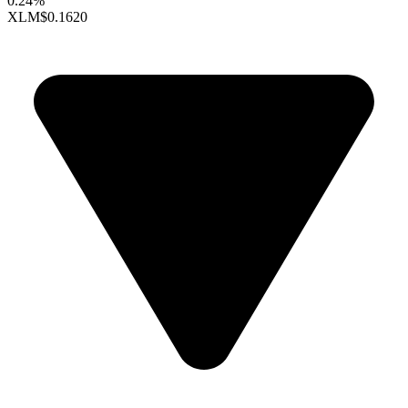
0.24%
XLM
$0.1620