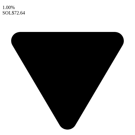
1.00%
SOL
$72.64