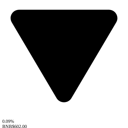
0.09%
BNB
$602.00