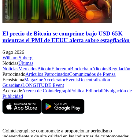
El precio de Bitcoin se comprime bajo USD 65K
mientras el PMI de EEUU alerta sobre estagflación
6 ago 2026
William Suberg
Noticias
Últimas
Noticias
Mercados
Bitcoin
Ethereum
Blockchain
Altcoins
Regulación
Patrocinado
Artículos Patrocinados
Comunicados de Prensa
Ecosistema
Magazine
Accelerator
Events
Decentralization
Guardians
LONGITUDE Event
Acerca de
Acerca de Cointelegraph
Política Editorial
Divulgación de
Publicidad
Cointelegraph se compromete a proporcionar periodismo
independiente y de alta calidad en las industrias de criptomonedas,