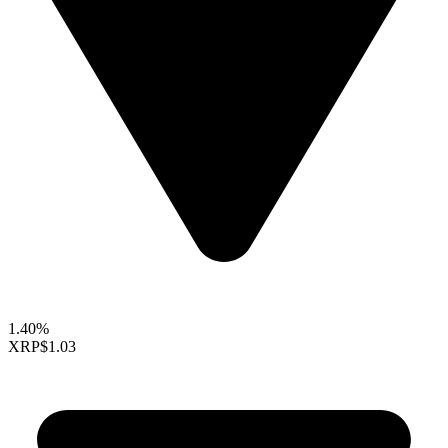
1.40%
XRP
$1.03