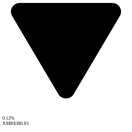
0.12%
XMR
$380.83