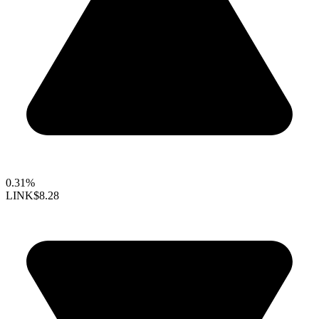
0.31%
LINK
$8.28