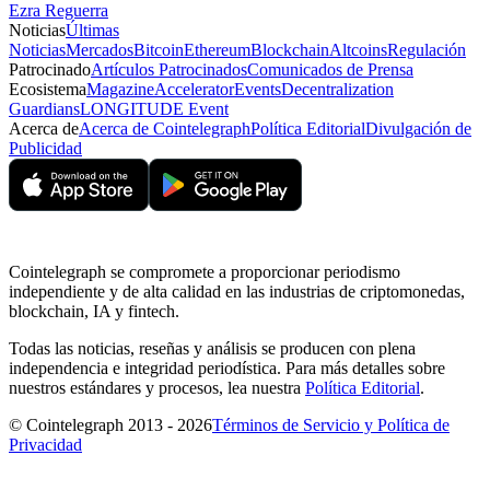
Ezra Reguerra
Noticias
Últimas
Noticias
Mercados
Bitcoin
Ethereum
Blockchain
Altcoins
Regulación
Patrocinado
Artículos Patrocinados
Comunicados de Prensa
Ecosistema
Magazine
Accelerator
Events
Decentralization
Guardians
LONGITUDE Event
Acerca de
Acerca de Cointelegraph
Política Editorial
Divulgación de
Publicidad
Cointelegraph se compromete a proporcionar periodismo
independiente y de alta calidad en las industrias de criptomonedas,
blockchain, IA y fintech.
Todas las noticias, reseñas y análisis se producen con plena
independencia e integridad periodística. Para más detalles sobre
nuestros estándares y procesos, lea nuestra
Política Editorial
.
© Cointelegraph 2013 - 2026
Términos de Servicio y Política de
Privacidad