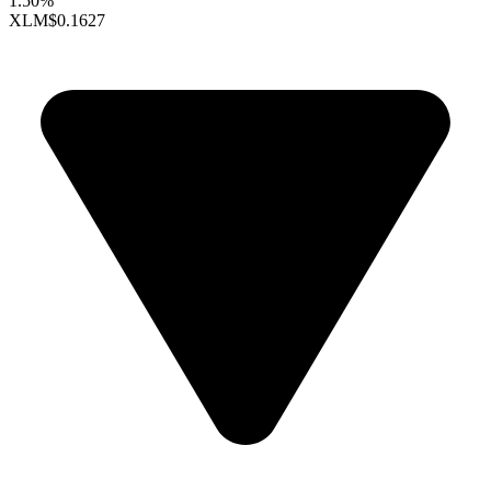
1.50%
XLM
$0.1627