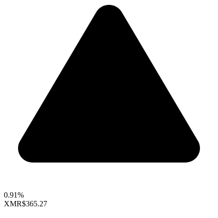
0.91%
XMR
$365.27