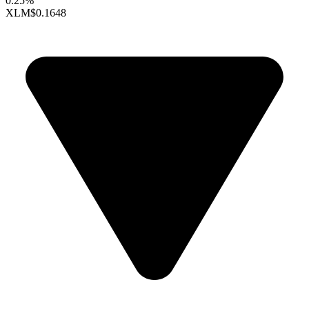
0.25%
XLM
$0.1648