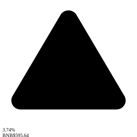
3.74%
BNB
$595.64