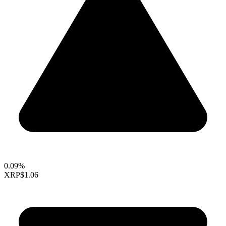
0.09%
XRP
$1.06