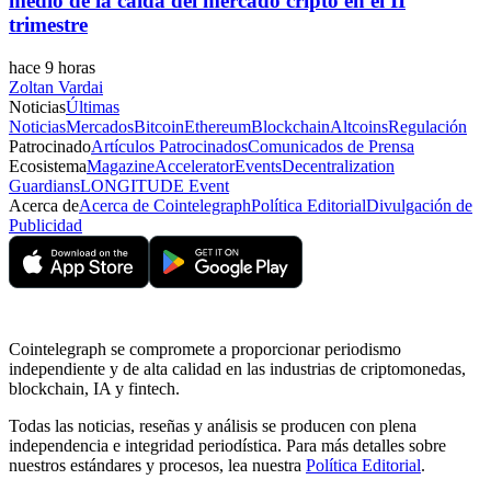
medio de la caída del mercado cripto en el II
trimestre
hace 9 horas
Zoltan Vardai
Noticias
Últimas
Noticias
Mercados
Bitcoin
Ethereum
Blockchain
Altcoins
Regulación
Patrocinado
Artículos Patrocinados
Comunicados de Prensa
Ecosistema
Magazine
Accelerator
Events
Decentralization
Guardians
LONGITUDE Event
Acerca de
Acerca de Cointelegraph
Política Editorial
Divulgación de
Publicidad
Cointelegraph se compromete a proporcionar periodismo
independiente y de alta calidad en las industrias de criptomonedas,
blockchain, IA y fintech.
Todas las noticias, reseñas y análisis se producen con plena
independencia e integridad periodística. Para más detalles sobre
nuestros estándares y procesos, lea nuestra
Política Editorial
.