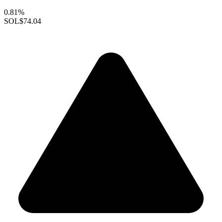
0.81%
SOL
$74.04