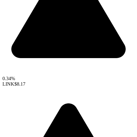
0.34%
LINK
$8.17