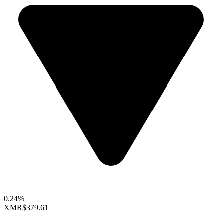
0.24%
XMR
$379.61