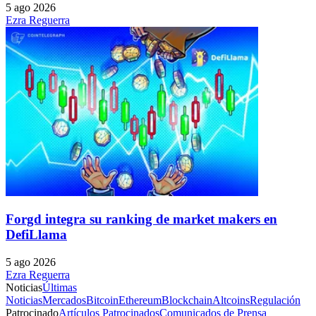
5 ago 2026
Ezra Reguerra
Forgd integra su ranking de market makers en
DefiLlama
5 ago 2026
Ezra Reguerra
Noticias
Últimas
Noticias
Mercados
Bitcoin
Ethereum
Blockchain
Altcoins
Regulación
Patrocinado
Artículos Patrocinados
Comunicados de Prensa