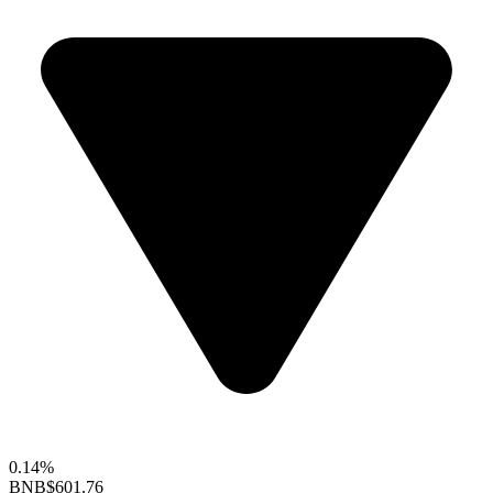
0.14%
BNB
$601.76