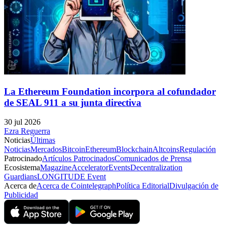
La Ethereum Foundation incorpora al cofundador
de SEAL 911 a su junta directiva
30 jul 2026
Ezra Reguerra
Noticias
Últimas
Noticias
Mercados
Bitcoin
Ethereum
Blockchain
Altcoins
Regulación
Patrocinado
Artículos Patrocinados
Comunicados de Prensa
Ecosistema
Magazine
Accelerator
Events
Decentralization
Guardians
LONGITUDE Event
Acerca de
Acerca de Cointelegraph
Política Editorial
Divulgación de
Publicidad