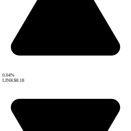
0.04%
LINK
$8.18