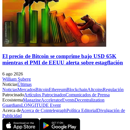
El precio de Bitcoin se comprime bajo USD 65K
mientras el PMI de EEUU alerta sobre estagflación
6 ago 2026
William Suberg
Noticias
Últimas
Noticias
Mercados
Bitcoin
Ethereum
Blockchain
Altcoins
Regulación
Patrocinado
Artículos Patrocinados
Comunicados de Prensa
Ecosistema
Magazine
Accelerator
Events
Decentralization
Guardians
LONGITUDE Event
Acerca de
Acerca de Cointelegraph
Política Editorial
Divulgación de
Publicidad