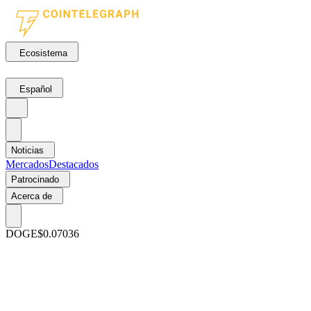
Ecosistema
Español
Noticias
Mercados
Destacados
Patrocinado
Acerca de
DOGE
$0.07036