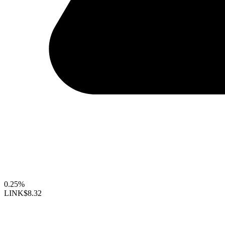
0.25%
LINK
$8.32