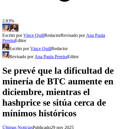
2.83%
Escrito por
Vince Quill
Redactor
Revisado por
Ana Paula
Pereira
Editor
Escrito por
Vince Quill
Redactor
Revisado por
Ana Paula Pereira
Editor
Se prevé que la dificultad de
minería de BTC aumente en
diciembre, mientras el
hashprice se sitúa cerca de
mínimos históricos
Últimas Noticias
Publicado
29 nov 2025