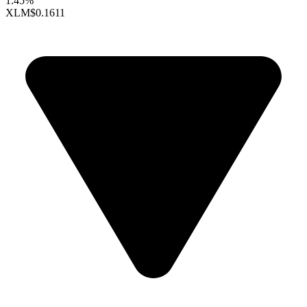
1.45%
XLM
$0.1611