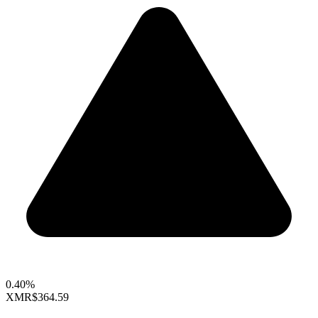
0.40%
XMR
$364.59