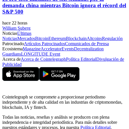
demanda china mientras Bitcoin ignora el récord del
S&P 500
hace 22 horas
William Suberg
Noticias
Últimas
Noticias
Mercados
Bitcoin
Ethereum
Blockchain
Altcoins
Regulación
Patrocinado
Artículos Patrocinados
Comunicados de Prensa
Ecosistema
Magazine
Accelerator
Events
Decentralization
Guardians
LONGITUDE Event
Acerca de
Acerca de Cointelegraph
Política Editorial
Divulgación de
Publicidad
Cointelegraph se compromete a proporcionar periodismo
independiente y de alta calidad en las industrias de criptomonedas,
blockchain, IA y fintech.
Todas las noticias, reseñas y análisis se producen con plena
independencia e integridad periodística. Para más detalles sobre
nuestros estándares y procesos, lea nuestra
Política Editorial
.