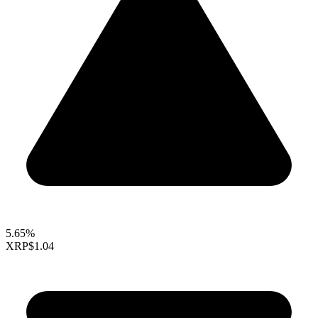
5.65%
XRP
$1.04