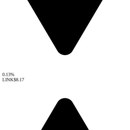
0.13%
LINK
$8.17