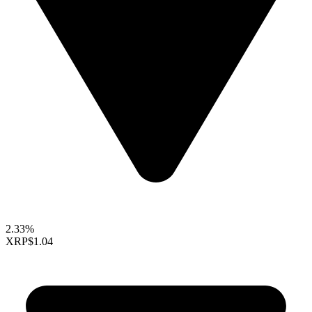
2.33%
XRP
$1.04