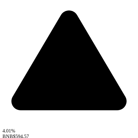
4.01%
BNB
$594.57