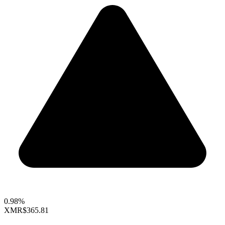
0.98%
XMR
$365.81