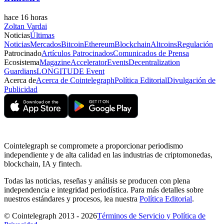
hace 16 horas
Zoltan Vardai
Noticias
Últimas
Noticias
Mercados
Bitcoin
Ethereum
Blockchain
Altcoins
Regulación
Patrocinado
Artículos Patrocinados
Comunicados de Prensa
Ecosistema
Magazine
Accelerator
Events
Decentralization
Guardians
LONGITUDE Event
Acerca de
Acerca de Cointelegraph
Política Editorial
Divulgación de
Publicidad
Cointelegraph se compromete a proporcionar periodismo
independiente y de alta calidad en las industrias de criptomonedas,
blockchain, IA y fintech.
Todas las noticias, reseñas y análisis se producen con plena
independencia e integridad periodística. Para más detalles sobre
nuestros estándares y procesos, lea nuestra
Política Editorial
.
© Cointelegraph 2013 - 2026
Términos de Servicio y Política de