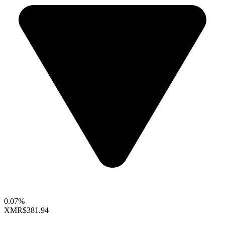
0.07%
XMR
$381.94