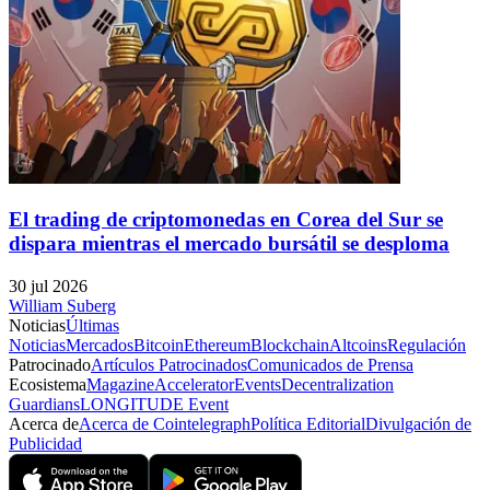
El trading de criptomonedas en Corea del Sur se
dispara mientras el mercado bursátil se desploma
30 jul 2026
William Suberg
Noticias
Últimas
Noticias
Mercados
Bitcoin
Ethereum
Blockchain
Altcoins
Regulación
Patrocinado
Artículos Patrocinados
Comunicados de Prensa
Ecosistema
Magazine
Accelerator
Events
Decentralization
Guardians
LONGITUDE Event
Acerca de
Acerca de Cointelegraph
Política Editorial
Divulgación de
Publicidad