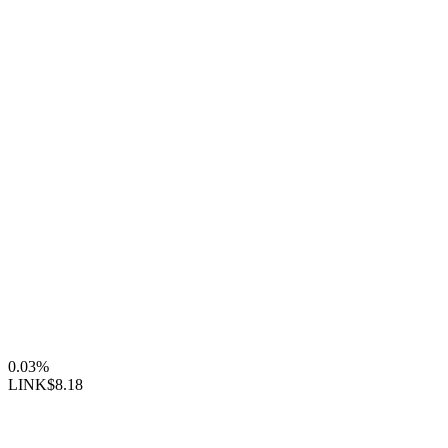
0.03%
LINK
$8.18