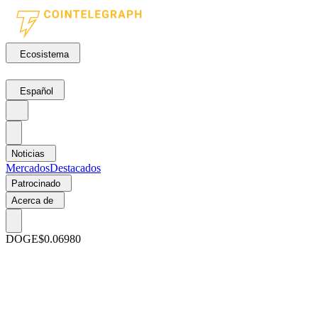
Ecosistema
Español
Noticias
Mercados
Destacados
Patrocinado
Acerca de
DOGE
$0.06980