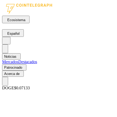
Ecosistema
Español
Noticias
Mercados
Destacados
Patrocinado
Acerca de
DOGE
$0.07133