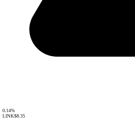
0.14%
LINK
$8.35