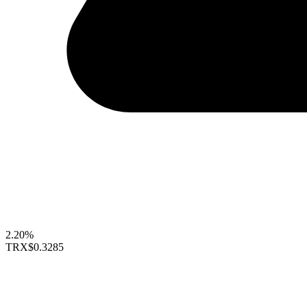
2.20%
TRX
$0.3285