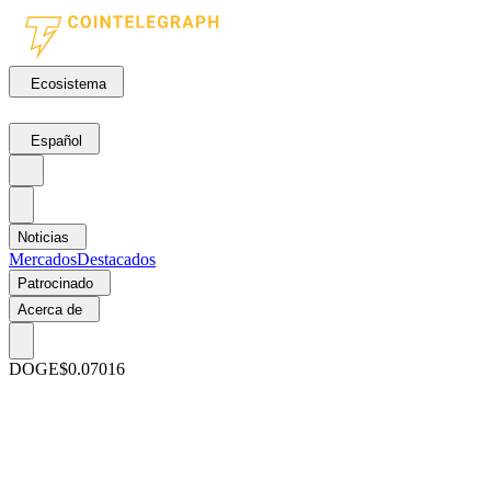
Ecosistema
Español
Noticias
Mercados
Destacados
Patrocinado
Acerca de
DOGE
$0.07016