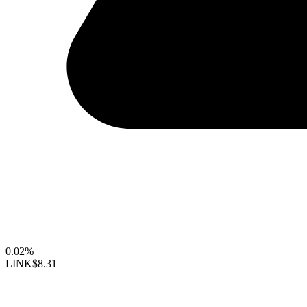
0.02%
LINK
$8.31