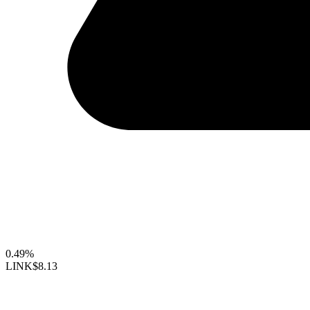
0.49%
LINK
$8.13