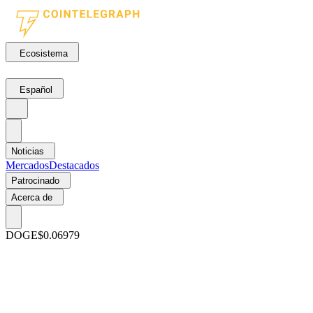
Ecosistema
Español
Noticias
Mercados
Destacados
Patrocinado
Acerca de
DOGE
$0.06979