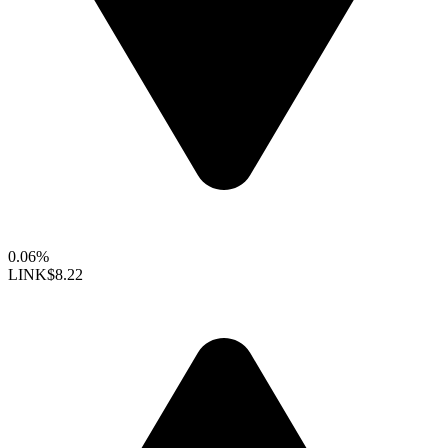
0.06%
LINK
$8.22