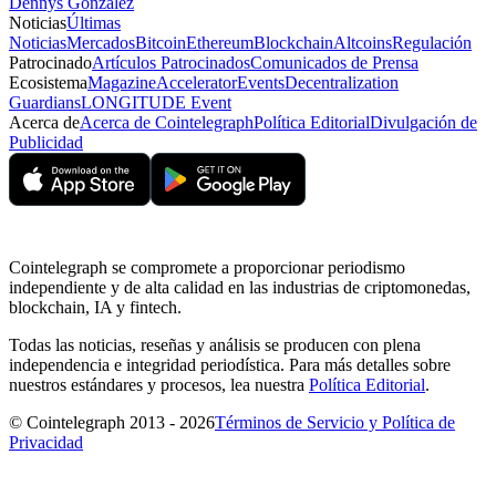
Dennys González
Noticias
Últimas
Noticias
Mercados
Bitcoin
Ethereum
Blockchain
Altcoins
Regulación
Patrocinado
Artículos Patrocinados
Comunicados de Prensa
Ecosistema
Magazine
Accelerator
Events
Decentralization
Guardians
LONGITUDE Event
Acerca de
Acerca de Cointelegraph
Política Editorial
Divulgación de
Publicidad
Cointelegraph se compromete a proporcionar periodismo
independiente y de alta calidad en las industrias de criptomonedas,
blockchain, IA y fintech.
Todas las noticias, reseñas y análisis se producen con plena
independencia e integridad periodística. Para más detalles sobre
nuestros estándares y procesos, lea nuestra
Política Editorial
.
© Cointelegraph 2013 - 2026
Términos de Servicio y Política de
Privacidad