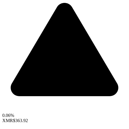
0.06%
XMR
$363.92