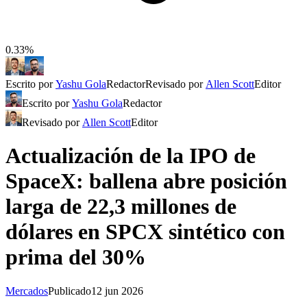
0.33%
Escrito por
Yashu Gola
Redactor
Revisado por
Allen Scott
Editor
Escrito por
Yashu Gola
Redactor
Revisado por
Allen Scott
Editor
Actualización de la IPO de
SpaceX: ballena abre posición
larga de 22,3 millones de
dólares en SPCX sintético con
prima del 30%
Mercados
Publicado
12 jun 2026