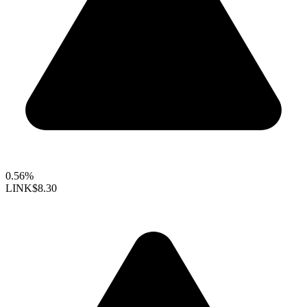
0.56%
LINK
$8.30