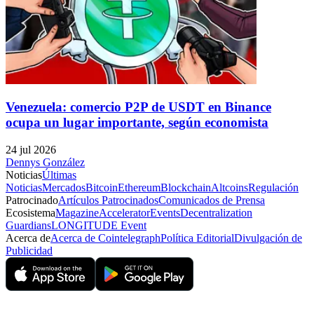
Venezuela: comercio P2P de USDT en Binance
ocupa un lugar importante, según economista
24 jul 2026
Dennys González
Noticias
Últimas
Noticias
Mercados
Bitcoin
Ethereum
Blockchain
Altcoins
Regulación
Patrocinado
Artículos Patrocinados
Comunicados de Prensa
Ecosistema
Magazine
Accelerator
Events
Decentralization
Guardians
LONGITUDE Event
Acerca de
Acerca de Cointelegraph
Política Editorial
Divulgación de
Publicidad