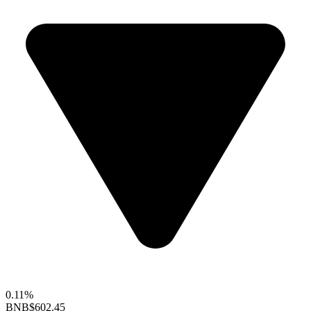
0.11%
BNB
$602.45