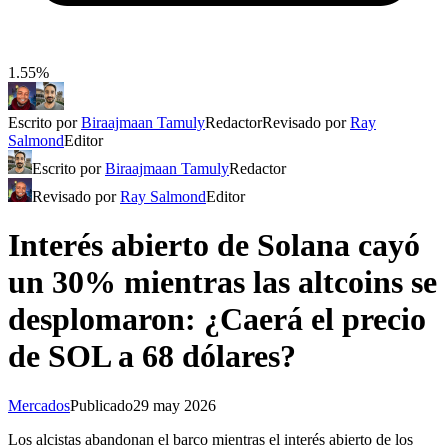
1.55%
Escrito por
Biraajmaan Tamuly
Redactor
Revisado por
Ray
Salmond
Editor
Escrito por
Biraajmaan Tamuly
Redactor
Revisado por
Ray Salmond
Editor
Interés abierto de Solana cayó
un 30% mientras las altcoins se
desplomaron: ¿Caerá el precio
de SOL a 68 dólares?
Mercados
Publicado
29 may 2026
Los alcistas abandonan el barco mientras el interés abierto de los