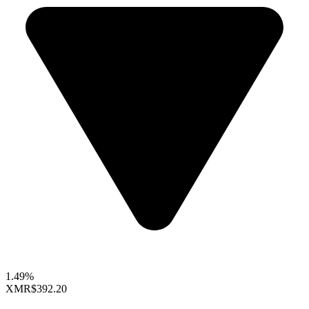
1.49%
XMR
$392.20