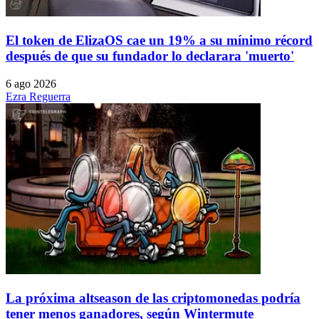
El token de ElizaOS cae un 19% a su mínimo récord
después de que su fundador lo declarara 'muerto'
6 ago 2026
Ezra Reguerra
La próxima altseason de las criptomonedas podría
tener menos ganadores, según Wintermute