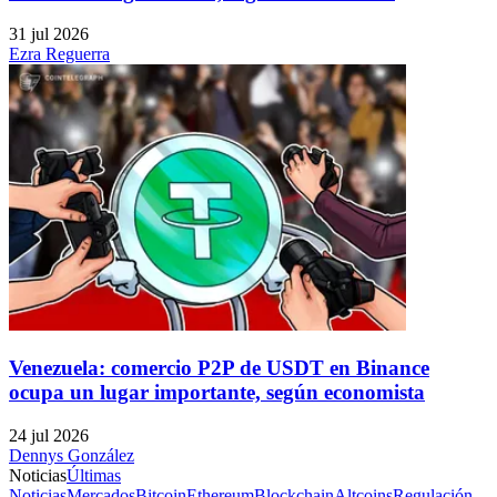
31 jul 2026
Ezra Reguerra
Venezuela: comercio P2P de USDT en Binance
ocupa un lugar importante, según economista
24 jul 2026
Dennys González
Noticias
Últimas
Noticias
Mercados
Bitcoin
Ethereum
Blockchain
Altcoins
Regulación