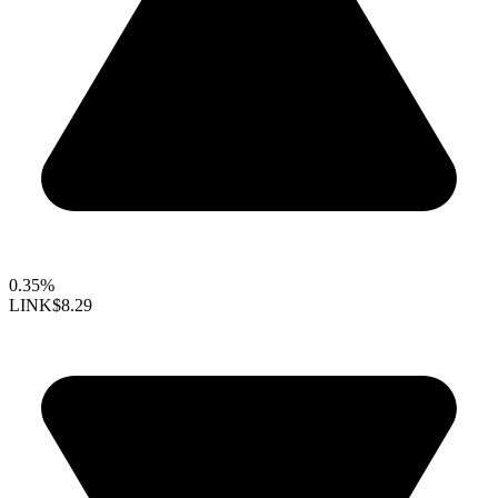
0.35%
LINK
$8.29