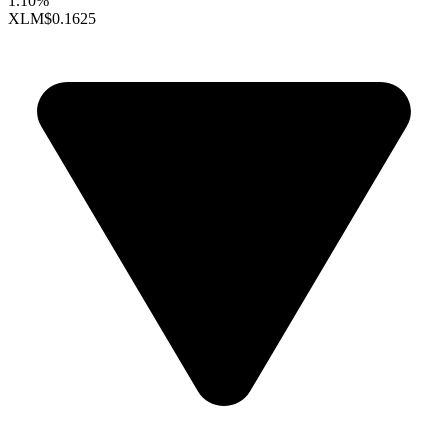
1.10%
XLM
$0.1625