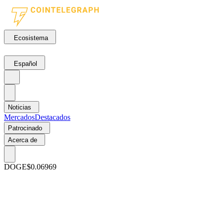
Ecosistema
Español
Noticias
Mercados
Destacados
Patrocinado
Acerca de
DOGE
$0.06969