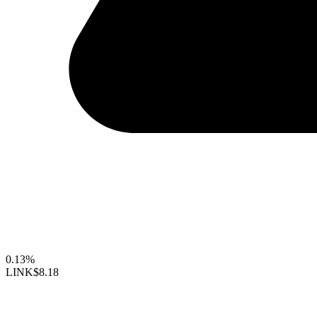
0.13%
LINK
$8.18