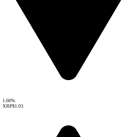
1.60%
XRP
$1.03