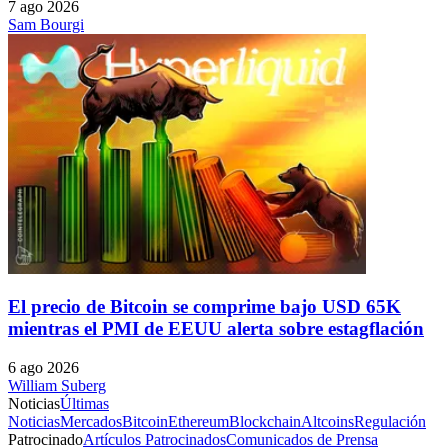
7 ago 2026
Sam Bourgi
El precio de Bitcoin se comprime bajo USD 65K
mientras el PMI de EEUU alerta sobre estagflación
6 ago 2026
William Suberg
Noticias
Últimas
Noticias
Mercados
Bitcoin
Ethereum
Blockchain
Altcoins
Regulación
Patrocinado
Artículos Patrocinados
Comunicados de Prensa