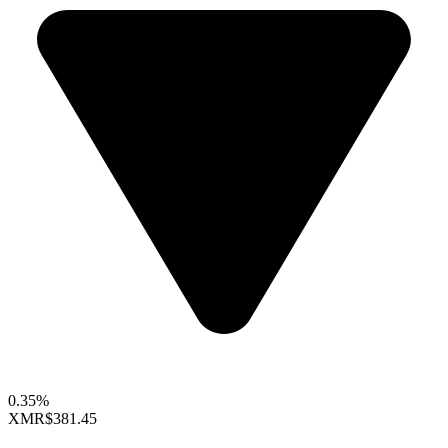
0.35%
XMR
$381.45