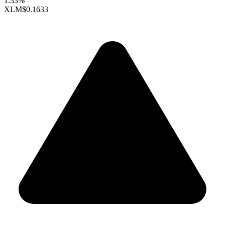
1.33%
XLM
$0.1633