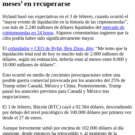
meses’ en recuperarse
Hyland basó sus expectativas en el 3 de febrero, cuando ocurrió el
“mayor evento de liquidación en la historia de las criptomonedas”,
con más de 2.240 millones de dólares liquidados del
mercado de
criptomonedas en 24 horas
. Algunos comentaristas sugieren que la
cifra podría haber sido significativamente mayor.
El
cofundador y CEO de Bybit, Ben Zhou, dijo
: “Me temo que la
liquidación total real de hoy es mucho más de 2.000 millones de
dólares, según mi estimación, debería estar al menos entre 8.000 y
10.000 millones de dólares”.
Esto ocurrió en medio de crecientes preocupaciones sobre una
posible guerra comercial provocada por los aranceles del 25% de
Trump sobre Canadá, México y China. Posteriormente, Trump
pausó los aranceles previstos para Canadá y México tras
negociaciones.
El 3 de febrero, Bitcoin (BTC) cayó a 92.584 dólares, descendiendo
por debajo del nivel psicológico de 100.000 dólares por primera vez
desde el 27 de enero.
Aunque brevemente subió por encima de 102.000 dólares al día
siguiente, desde entonces ha retrocedido y, al momento de la