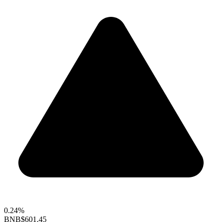
0.24%
BNB
$601.45